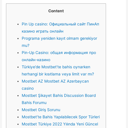
Content
Pin Up casino: Официальный сайт ПинАп
казино играть онлайн
Programa yeniden kayıt olmam gerekiyor
mu?
Pin-Up Casino: общая информация про
онлайн-казино
Türkiye’de Mostbet’te bahis oynarken
herhangi bir kısıtlama veya limit var mı?
Mostbet AZ Mostbet AZ Azerbaycan
casino
Mostbet Şikayet Bahis Discussion Board
Bahis Forumu
Mostbet Giriş Sorunu
Mostbet’te Bahis Yapılabilecek Spor Türleri
Mostbet Türkiye 2022 Yılında Yeni Güncel