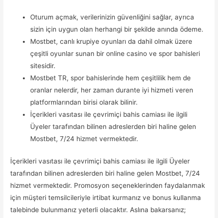
Oturum açmak, verilerinizin güvenliğini sağlar, ayrıca
sizin için uygun olan herhangi bir şekilde anında ödeme.
Mostbet, canlı krupiye oyunları da dahil olmak üzere
çeşitli oyunlar sunan bir online casino ve spor bahisleri
sitesidir.
Mostbet TR, spor bahislerinde hem çeşitlilik hem de
oranlar nelerdir, her zaman durante iyi hizmeti veren
platformlarından birisi olarak bilinir.
İçerikleri vasıtası ile çevrimiçi bahis camiası ile ilgili
Üyeler tarafından bilinen adreslerden biri haline gelen
Mostbet, 7/24 hizmet vermektedir.
İçerikleri vasıtası ile çevrimiçi bahis camiası ile ilgili Üyeler
tarafından bilinen adreslerden biri haline gelen Mostbet, 7/24
hizmet vermektedir. Promosyon seçeneklerinden faydalanmak
için müşteri temsilcileriyle irtibat kurmanız ve bonus kullanma
talebinde bulunmanız yeterli olacaktır. Aslına bakarsanız;