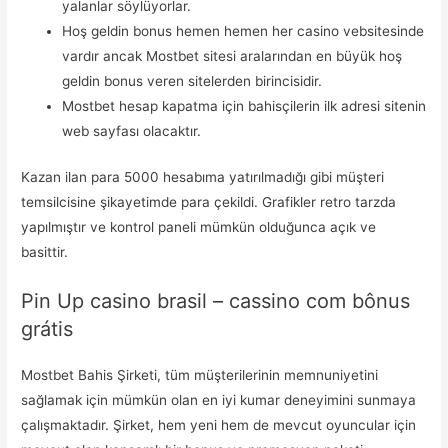
yalanlar söylüyorlar.
Hoş geldin bonus hemen hemen her casino vebsitesinde
vardır ancak Mostbet sitesi aralarından en büyük hoş
geldin bonus veren sitelerden birincisidir.
Mostbet hesap kapatma için bahisçilerin ilk adresi sitenin
web sayfası olacaktır.
Kazan ilan para 5000 hesabıma yatırılmadığı gibi müşteri
temsilcisine şikayetimde para çekildi. Grafikler retro tarzda
yapılmıştır ve kontrol paneli mümkün olduğunca açık ve
basittir.
Pin Up casino brasil – cassino com bônus
grátis
Mostbet Bahis Şirketi, tüm müşterilerinin memnuniyetini
sağlamak için mümkün olan en iyi kumar deneyimini sunmaya
çalışmaktadır. Şirket, hem yeni hem de mevcut oyuncular için