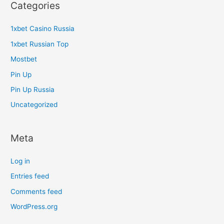
Categories
1xbet Casino Russia
1xbet Russian Top
Mostbet
Pin Up
Pin Up Russia
Uncategorized
Meta
Log in
Entries feed
Comments feed
WordPress.org