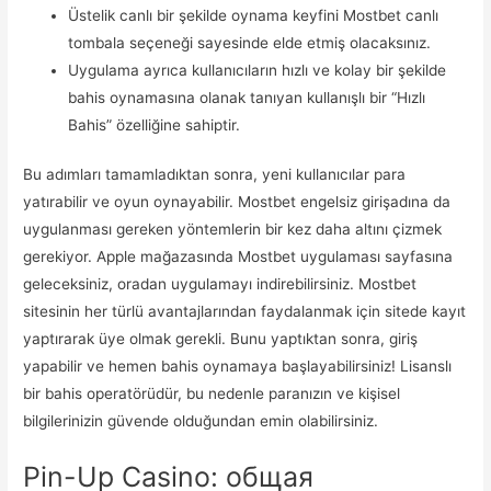
Üstelik canlı bir şekilde oynama keyfini Mostbet canlı
tombala seçeneği sayesinde elde etmiş olacaksınız.
Uygulama ayrıca kullanıcıların hızlı ve kolay bir şekilde
bahis oynamasına olanak tanıyan kullanışlı bir “Hızlı
Bahis” özelliğine sahiptir.
Bu adımları tamamladıktan sonra, yeni kullanıcılar para
yatırabilir ve oyun oynayabilir. Mostbet engelsiz girişadına da
uygulanması gereken yöntemlerin bir kez daha altını çizmek
gerekiyor. Apple mağazasında Mostbet uygulaması sayfasına
geleceksiniz, oradan uygulamayı indirebilirsiniz. Mostbet
sitesinin her türlü avantajlarından faydalanmak için sitede kayıt
yaptırarak üye olmak gerekli. Bunu yaptıktan sonra, giriş
yapabilir ve hemen bahis oynamaya başlayabilirsiniz! Lisanslı
bir bahis operatörüdür, bu nedenle paranızın ve kişisel
bilgilerinizin güvende olduğundan emin olabilirsiniz.
Pin-Up Casino: общая