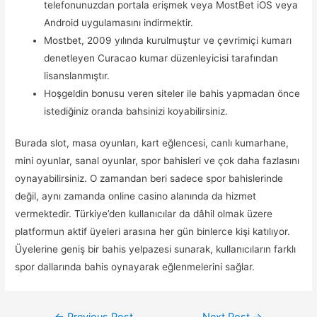
telefonunuzdan portala erişmek veya MostBet iOS veya
Android uygulamasını indirmektir.
Mostbet, 2009 yılında kurulmuştur ve çevrimiçi kumarı
denetleyen Curacao kumar düzenleyicisi tarafından
lisanslanmıştır.
Hoşgeldin bonusu veren siteler ile bahis yapmadan önce
istediğiniz oranda bahsinizi koyabilirsiniz.
Burada slot, masa oyunları, kart eğlencesi, canlı kumarhane,
mini oyunlar, sanal oyunlar, spor bahisleri ve çok daha fazlasını
oynayabilirsiniz. O zamandan beri sadece spor bahislerinde
değil, aynı zamanda online casino alanında da hizmet
vermektedir. Türkiye’den kullanıcılar da dâhil olmak üzere
platformun aktif üyeleri arasına her gün binlerce kişi katılıyor.
Üyelerine geniş bir bahis yelpazesi sunarak, kullanıcıların farklı
spor dallarında bahis oynayarak eğlenmelerini sağlar.
Post